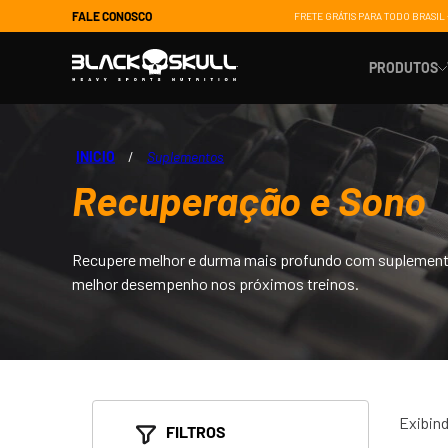
FALE CONOSCO
FRETE GRÁTIS PARA TODO BRASIL 
PRODUTOS
INICIO
ﾠ/ﾠ
Suplementos
Recuperação e Sono
Suporte 
Ganho de
Energia
Recupere melhor e durma mais profundo com suplement
melhor desempenho nos próximos treinos.
Controle 
Saúde e 
Recupera
Exibin
FILTROS