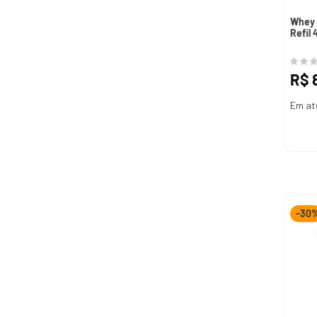
Whey 
Refil 
R$
Em at
-
30