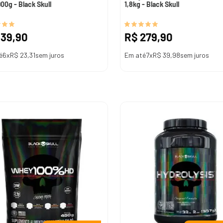
900g - Black Skull
1,8kg - Black Skull
139
,
90
R$
279
,
90
é
6
x
R$
23
,
31
sem juros
Em até
7
x
R$
39
,
98
sem juros