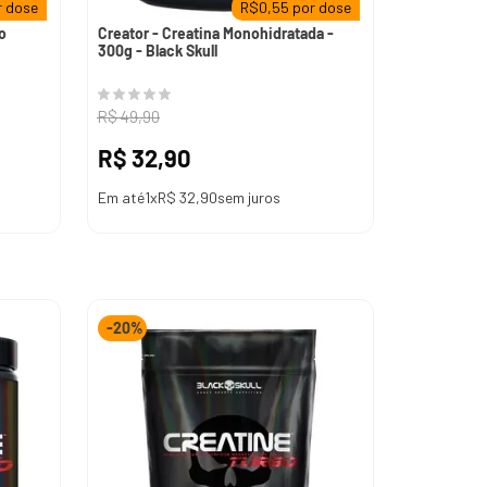
 dose
R$
0,55
por dose
o
Creator - Creatina Monohidratada -
300g - Black Skull
R$
49
,
90
R$
32
,
90
Em até
1
x
R$
32
,
90
sem juros
-
20%