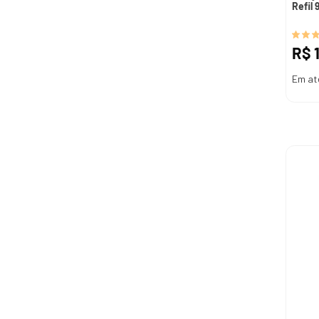
Refil 
R$
Em at