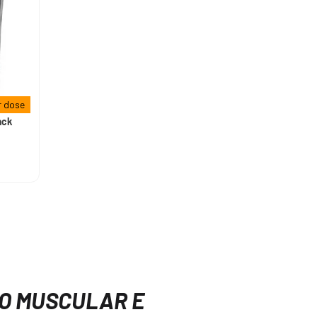
 dose
ack
O MUSCULAR E