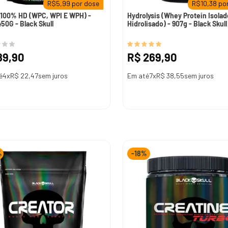
R$
5,99
por dose
R$
10,38
por
100% HD (WPC, WPI E WPH) -
Hydrolysis (Whey Protein Isolad
450G - Black Skull
Hidrolisado) - 907g - Black Skull
89
,
90
R$
269
,
90
é
4
x
R$
22
,
47
sem juros
Em até
7
x
R$
38
,
55
sem juros
%
-
18%