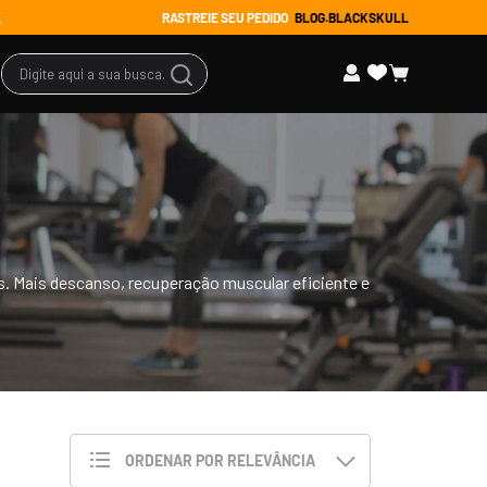
RASTREIE SEU PEDIDO
BLOG.BLACKSKULL
E
Digite aqui a sua busca...
s Promocionais
ssórios
tuário
Mais descanso, recuperação muscular eficiente e
 todos
ORDENAR POR
RELEVÂNCIA