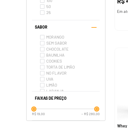
R$
100
50
Em at
26
SABOR
MORANGO
SEM SABOR
CHOCOLATE
BAUNILHA
COOKIES
TORTA DE LIMÃO
NO FLAVOR
UVA
LIMÃO
LARANJA
FAIXAS DE PREÇO
Ver mais 6
R$ 19,00
–
R$ 280,00
Whey 