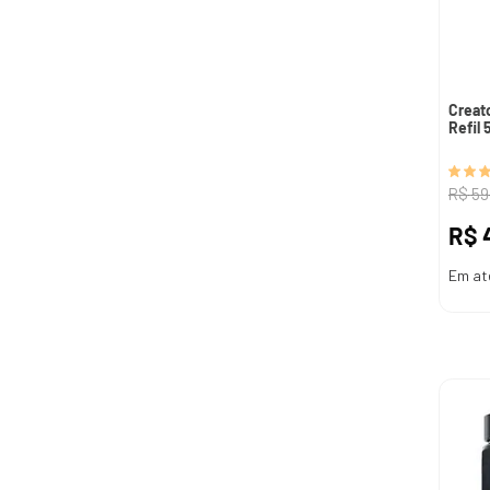
Creat
Refil 
R$
59
R$
Em at