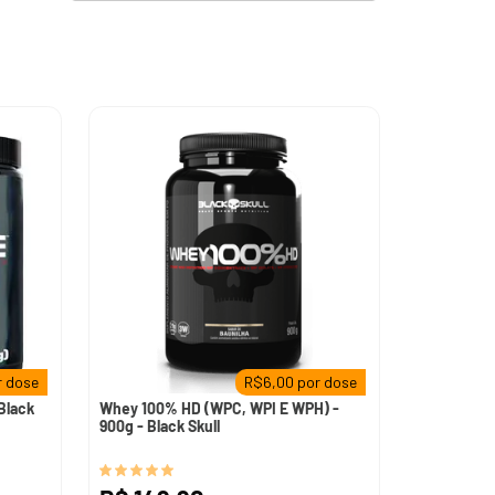
 dose
R$
6,00
por dose
Black
Whey 100% HD (WPC, WPI E WPH) -
900g - Black Skull