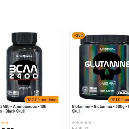
10
º
pre
-
25%
R$
2,00
por dose
R$
1,00
por
2400 - Aminoácidos - 100
Glutamine - Glutamina - 300g - 
s - Black Skull
Skull
R$
79
,
90