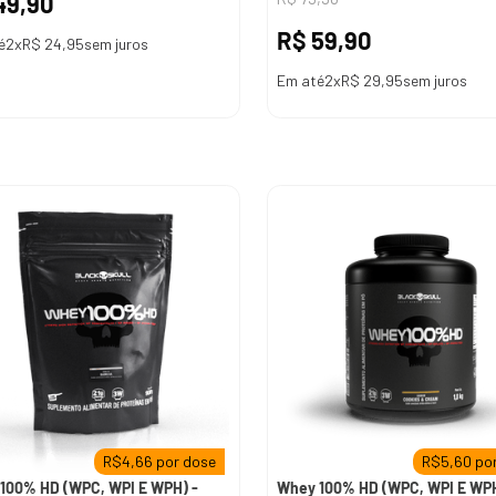
49
,
90
R$
59
,
90
é
2
x
R$
24
,
95
sem juros
Em até
2
x
R$
29
,
95
sem juros
R$
4,66
por dose
R$
5,60
por
100% HD (WPC, WPI E WPH) -
Whey 100% HD (WPC, WPI E WPH