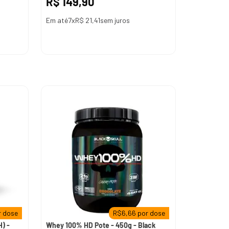
R$
149
,
90
Em até
7
x
R$
21
,
41
sem juros
 dose
R$
6,66
por dose
) -
Whey 100% HD Pote - 450g - Black