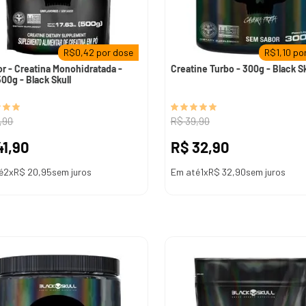
R$
0,42
por dose
R$
1,10
por
or - Creatina Monohidratada -
Creatine Turbo - 300g - Black Sk
500g - Black Skull
,
90
R$
39
,
90
41
,
90
R$
32
,
90
é
2
x
R$
20
,
95
sem juros
Em até
1
x
R$
32
,
90
sem juros