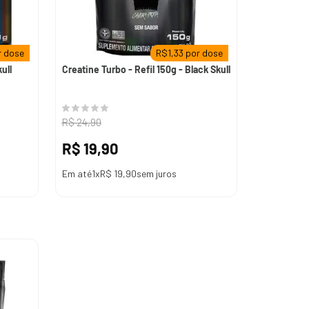
 dose
R$
1,33
por dose
ull
Creatine Turbo - Refil 150g - Black Skull
R$
24
,
90
R$
19
,
90
Em até
1
x
R$
19
,
90
sem juros