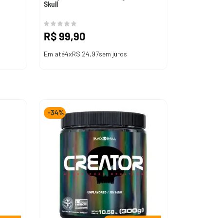
Skull
R$
99
,
90
Em até
4
x
R$
24
,
97
sem juros
-
34%