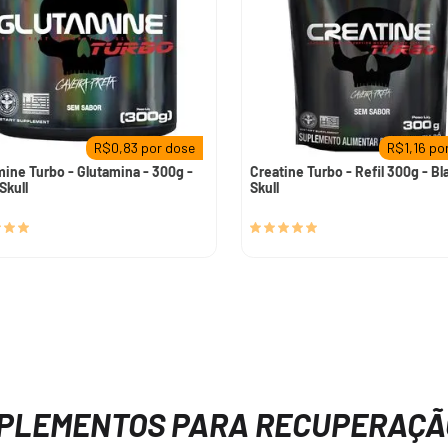
R$
0,83
por dose
R$
1,16
por
mine Turbo - Glutamina - 300g -
Creatine Turbo - Refil 300g - Bl
Skull
Skull
UPLEMENTOS PARA RECUPERAÇÃ