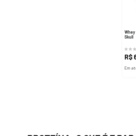
Whey 
Skull
R$
Em at