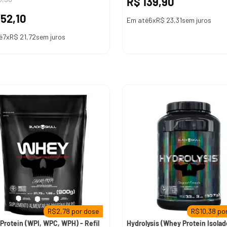
R$
139
,
90
152
,
10
Em até
6
x
R$
23
,
31
sem juros
é
7
x
R$
21
,
72
sem juros
R$
2,78
por dose
R$
10,38
por
Protein (WPI, WPC, WPH) - Refil
Hydrolysis (Whey Protein Isolad