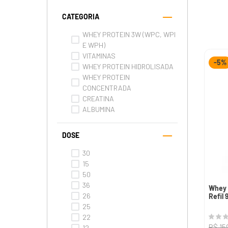
CATEGORIA
WHEY PROTEIN 3W (WPC, WPI
E WPH)
VITAMINAS
-
5%
WHEY PROTEIN HIDROLISADA
WHEY PROTEIN
CONCENTRADA
CREATINA
ALBUMINA
DOSE
30
15
50
36
Whey 
26
Refil 
25
22
R$
15
12