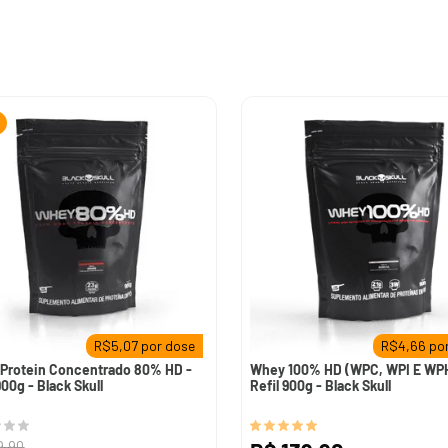
10
º
pre
R$
5,07
por dose
R$
4,66
por
Protein Concentrado 80% HD -
Whey 100% HD (WPC, WPI E WPH
900g - Black Skull
Refil 900g - Black Skull
9
,
90