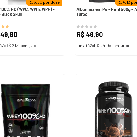
R$
6,00
por dose
R$
4,16
por
100% HD (WPC, WPI E WPH) -
Albumina em Pó - Refil 500g - 
 Black Skull
Turbo
149
,
90
R$
49
,
90
é
7
x
R$
21
,
41
sem juros
Em até
2
x
R$
24
,
95
sem juros