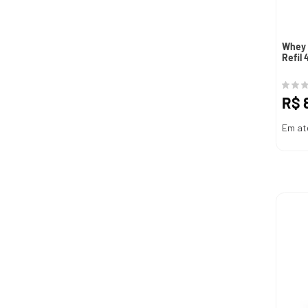
Whey 
Refil 
R$
Em at