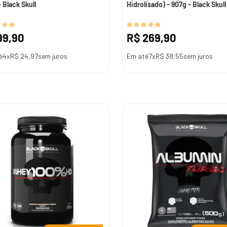
 Black Skull
Hidrolisado) - 907g - Black Skull
99
,
90
R$
269
,
90
é
4
x
R$
24
,
97
sem juros
Em até
7
x
R$
38
,
55
sem juros