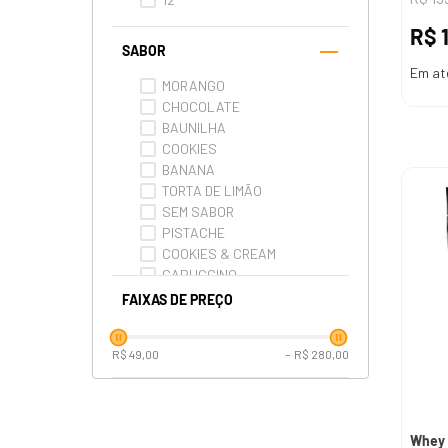
R$
SABOR
Em at
MORANGO
CHOCOLATE
BAUNILHA
COOKIES
BANANA
TORTA DE LIMÃO
SEM SABOR
PISTACHE
COOKIES & CREAM
CAPUCCINO
FAIXAS DE PREÇO
Ver mais 4
R$ 49,00
–
R$ 280,00
Whey 