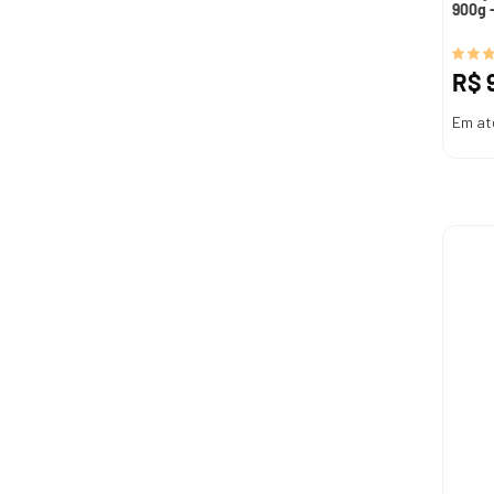
900g -
R$
Em at