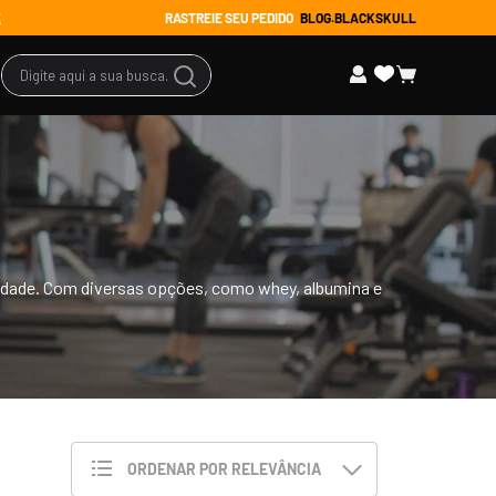
RASTREIE SEU PEDIDO
BLOG.BLACKSKULL
E
Digite aqui a sua busca...
s Promocionais
ssórios
tuário
idade. Com diversas opções, como whey, albumina e
 todos
ORDENAR POR
RELEVÂNCIA