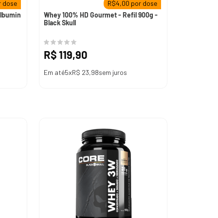
 dose
R$
4,00
por dose
Albumin
Whey 100% HD Gourmet - Refil 900g -
Black Skull
R$
119
,
90
Em até
5
x
R$
23
,
98
sem juros