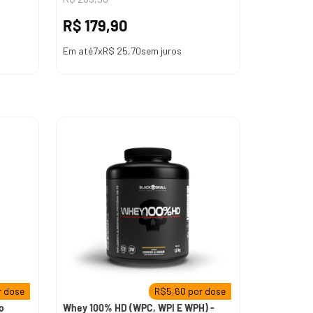
R$
179
,
90
Em até
7
x
R$
25
,
70
sem juros
 dose
R$
5,60
por dose
o
Whey 100% HD (WPC, WPI E WPH) -