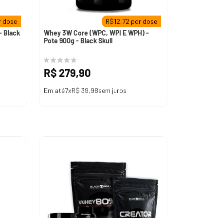
 dose
R$
12,72
por dose
Whey 3W Core (WPC, WPI E WPH) -
Pote 900g - Black Skull
R$
279
,
90
Em até
7
x
R$
39
,
98
sem juros