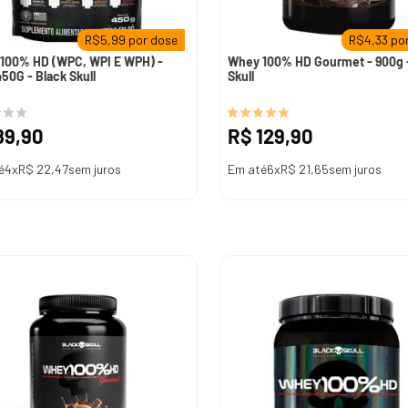
R$
5,99
por dose
R$
4,33
por
100% HD (WPC, WPI E WPH) -
Whey 100% HD Gourmet - 900g - Black
450G - Black Skull
Skull
89
,
90
R$
129
,
90
é
4
x
R$
22
,
47
sem juros
Em até
6
x
R$
21
,
65
sem juros