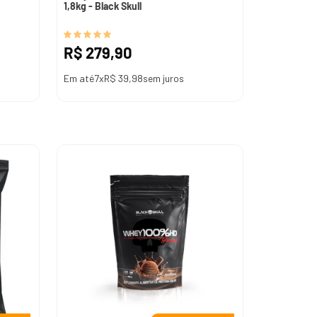
1,8kg - Black Skull
R$
279
,
90
Em até
7
x
R$
39
,
98
sem juros