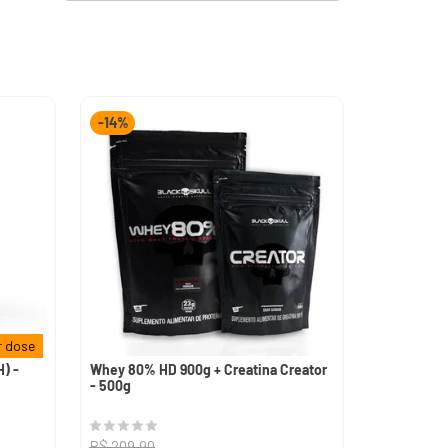
-
14%
 dose
) -
Whey 80% HD 900g + Creatina Creator
- 500g
R$
209
,
90