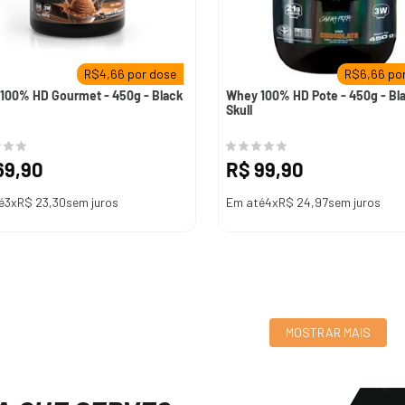
R$
4,66
por dose
R$
6,66
por
100% HD Gourmet - 450g - Black
Whey 100% HD Pote - 450g - Bl
Skull
69
,
90
R$
99
,
90
é
3
x
R$
23
,
30
sem juros
Em até
4
x
R$
24
,
97
sem juros
MOSTRAR MAIS