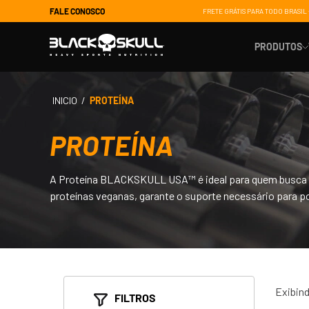
FALE CONOSCO
FRETE GRÁTIS PARA TODO BRASIL 
PRODUTOS
PROTEÍNA
PROTEÍNA
Suporte 
Ganho de
Energia
A Proteína BLACKSKULL USA™ é ideal para quem busca ga
proteínas veganas, garante o suporte necessário para po
Controle 
Saúde e 
Recupera
Exibin
FILTROS