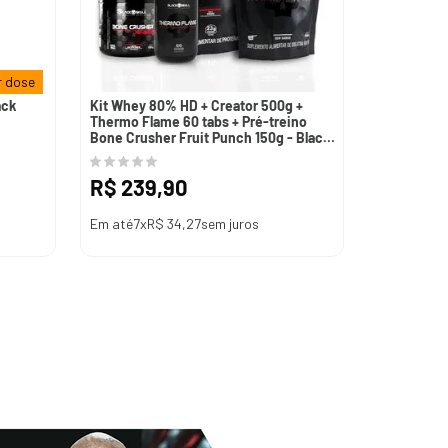
 dose
ack
Kit Whey 80% HD + Creator 500g +
Thermo Flame 60 tabs + Pré-treino
Bone Crusher Fruit Punch 150g - Black
Skull
R$
239
,
90
Em até
7
x
R$
34
,
27
sem juros