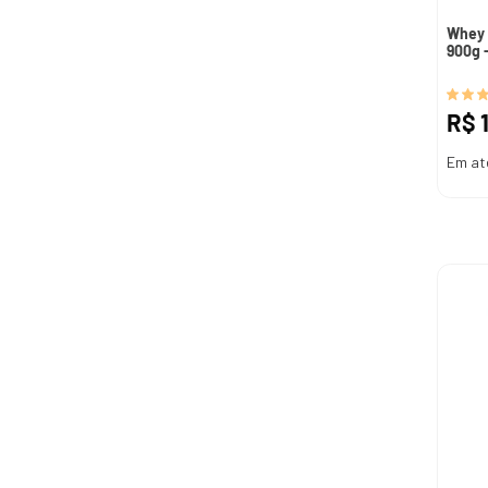
Whey 
900g -
R$
Em at