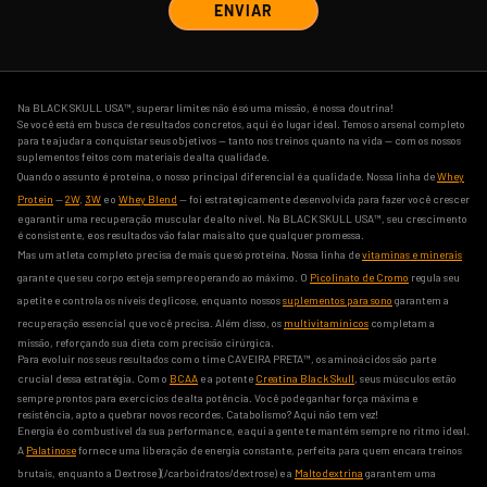
ENVIAR
Na BLACK SKULL USA™, superar limites não é só uma missão, é nossa doutrina!
Se você está em busca de resultados concretos, aqui é o lugar ideal. Temos o arsenal completo
para te ajudar a conquistar seus objetivos — tanto nos treinos quanto na vida — com os nossos
suplementos feitos com materiais de alta qualidade.
Quando o assunto é proteína, o nosso principal diferencial é a qualidade. Nossa linha de
Whey
Protein
—
2W
,
3W
e o
Whey Blend
— foi estrategicamente desenvolvida para fazer você crescer
e garantir uma recuperação muscular de alto nível. Na BLACK SKULL USA™, seu crescimento
é consistente, e os resultados vão falar mais alto que qualquer promessa.
Mas um atleta completo precisa de mais que só proteína. Nossa linha de
vitaminas e minerais
garante que seu corpo esteja sempre operando ao máximo. O
Picolinato de Cromo
regula seu
apetite e controla os níveis de glicose, enquanto nossos
suplementos para sono
garantem a
recuperação essencial que você precisa. Além disso, os
multivitamínicos
completam a
missão, reforçando sua dieta com precisão cirúrgica.
Para evoluir nos seus resultados com o time CAVEIRA PRETA™, os aminoácidos são parte
crucial dessa estratégia. Com o
BCAA
e a potente
Creatina Black Skull
, seus músculos estão
sempre prontos para exercícios de alta potência. Você pode ganhar força máxima e
resistência, apto a quebrar novos recordes. Catabolismo? Aqui não tem vez!
Energia é o combustível da sua performance, e aqui a gente te mantém sempre no ritmo ideal.
A
Palatinose
fornece uma liberação de energia constante, perfeita para quem encara treinos
brutais, enquanto a Dextrose](/carboidratos/dextrose) e a
Maltodextrina
garantem uma