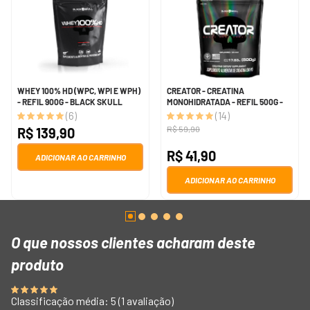
WHEY 100% HD (WPC, WPI E WPH)
CREATOR - CREATINA
- REFIL 900G - BLACK SKULL
MONOHIDRATADA - REFIL 500G -
BLACK SKULL
(
6
)
(
14
)
R$
59
,
90
R$
139
,
90
R$
41
,
90
ADICIONAR AO CARRINHO
ADICIONAR AO CARRINHO
O que nossos clientes acha
Avaliações
Classificação média: 5
(1 avaliação)