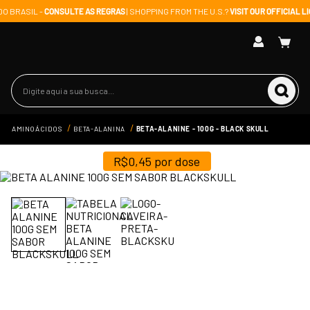
DO BRASIL -
CONSULTE AS REGRAS
| SHOPPING FROM THE U.S.?
VISIT OUR OFFICIAL 
Digite aqui a sua busca...
AMINOÁCIDOS
BETA-ALANINA
BETA-ALANINE - 100G - BLACK SKULL
R$
0,45
por dose