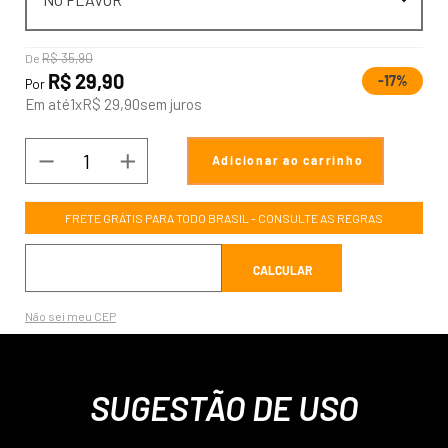
R$
35
,
90
De
R$
29
,
90
-
17%
Por
Em até
1
x
R$
29
,
90
sem juros
－
＋
COMPRAR
FRETE GRÁTIS PARA TODO BRASIL - CONSULTE AS REGRAS
Não sei meu CEP
SUGESTÃO DE USO