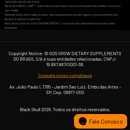
reposição rápida pós-treino.
Na BLACK SKULL USA™, cada treino é uma chance pra você superar seu melhor e cumprir
sua missão.
Estamos lado a lado nessa jornada, com suplementos que entregam o que prometem e te
ajudam a evoluir a cada dia!
Hora de se juntar ao time CAVEIRA PRETA™: o time que não desiste até conquistar seus
objetivos!
Copyright Notice: ©️ GDS GROW DIETARY SUPPLEMENTS
DO BRASIL S/A e suas entidades relacionadas. CNPJ:
19.897.687/0001-38.
Consulte nosso compliance
Av. João Paulo I, 1795 - Jardim Sao Luiz, Embu das Artes -
SP, Cep: 06817-000
Black Skull 2026. Todos os direitos reservados.
Fale Conosco