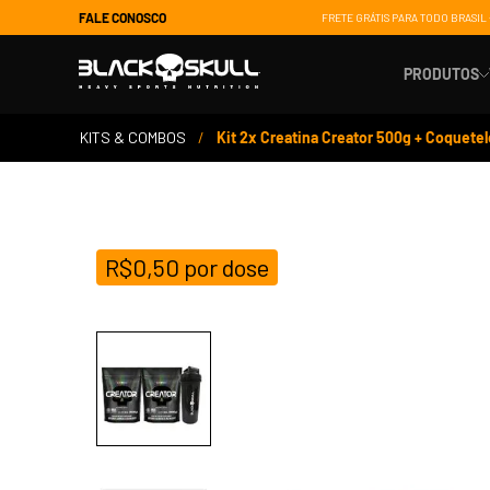
FALE CONOSCO
FRETE GRÁTIS PARA TODO BRASIL 
PRODUTOS
KITS & COMBOS
Kit 2x Creatina Creator 500g + Coquetele
Suporte 
Ganho de
R$
0,50
por dose
Energia
Controle 
Saúde e 
Recupera