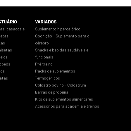
STUÁRIO
VARIADOS
sas, casacos e
Suplemento hipercalórico
uetas
Cognição - Suplemento para o
ças
cérebro
isetas
Snacks e bebidas saudáveis e
nelos
funcionais
ppeds
Pré treino
los
Packs de suplementos
atas
Termogênicos
Colostro bovino - Colostrum
Barras de proteína
Kits de suplementos alimentares
Acessórios para academia e treinos