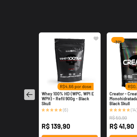
-
30%
R$
4,66
por dose
R$
0
Whey 100% HD (WPC, WPI E
Creator - Crea
WPH) - Refil 900g - Black
Monohidratada 
Skull
Black Skull
(
6
)
(
14
R$
59
,
90
R$
139
,
90
R$
41
,
90