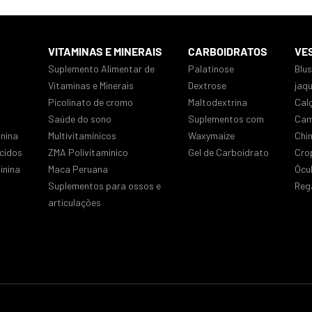
VITAMINAS E MINERAIS
CARBOIDRATOS
VE
Suplemento Alimentar de
Palatinose
Blu
Vitaminas e Minerais
Dextrose
jaq
Picolinato de cromo
Maltodextrina
Cal
Saúde do sono
Suplementos com
Cam
nina
Multivitamínicos
Waxymaize
Chi
cidos
ZMA Polivitamínico
Gel de Carboidrato
Cro
inina
Maca Peruana
Ócu
Suplementos para ossos e
Reg
articulações