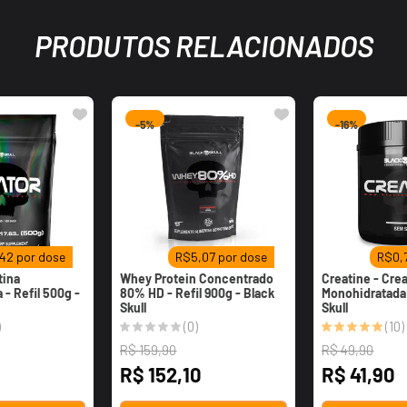
PRODUTOS RELACIONADOS
-
5%
-
16%
,42
por dose
R$
5,07
por dose
R$
0,
tina
Whey Protein Concentrado
Creatine - Cre
- Refil 500g -
80% HD - Refil 900g - Black
Monohidratada 
Skull
Skull
)
(
0
)
(
10
)
R$
159
,
90
R$
49
,
90
R$
152
,
10
R$
41
,
90