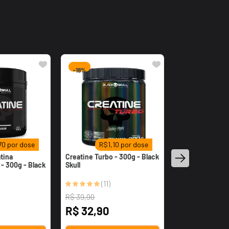
-
18%
70
por dose
R$
1,10
por dose
atina
Creatine Turbo - 300g - Black
- 300g - Black
Skull
(
11
)
R$
39
,
90
R$
32
,
90