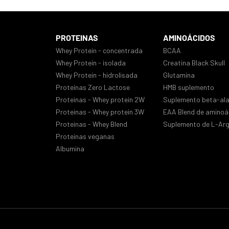
PROTEINAS
AMINOÁCIDOS
Whey Protein - concentrada
BCAA
Whey Protein - isolada
Creatina Black Skull
Whey Protein - hidrolisada
Glutamina
Proteinas Zero Lactose
HMB suplemento
Proteinas - Whey protein 2W
Suplemento beta-ala
Proteinas - Whey protein 3W
EAA Blend de aminoá
Proteinas - Whey Blend
Suplemento de L-Arg
Proteinas veganas
Albumina