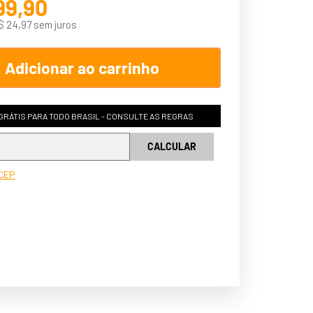
99
,
90
$
24
,
97
sem juros
Adicionar ao carrinho
GRÁTIS PARA TODO BRASIL - CONSULTE AS REGRAS
 CEP