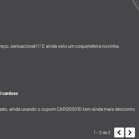
eço, sensacional!!! E ainda veio um coqueteleira novinha.
l cardoso
ercado, ainda usando o cupom CARDOSO10 tem ainda mais desconto
1 - 2
de
2