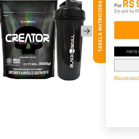
TABELA NUTRICIONAL
R$
Por
10
º
hipercalórico
Em até
4
x
R
FRETE 
Não sei meu