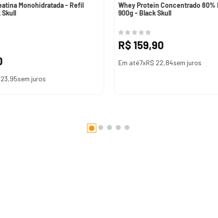
eatina Monohidratada - Refil
Whey Protein Concentrado 80% H
 Skull
900g - Black Skull
R$
159
,
90
0
Em até
7
x
R$
22
,
84
sem juros
23
,
95
sem juros
DICIONAR AO CARRINHO
ADICIONAR AO CARRINHO