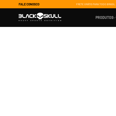
FALE CONOSCO
FRETE GRÁTIS PARA TODO BRASIL 
PRODUTOS
Suporte 
Ganho de
Energia
Controle 
Saúde e 
Recupera
TERMOS