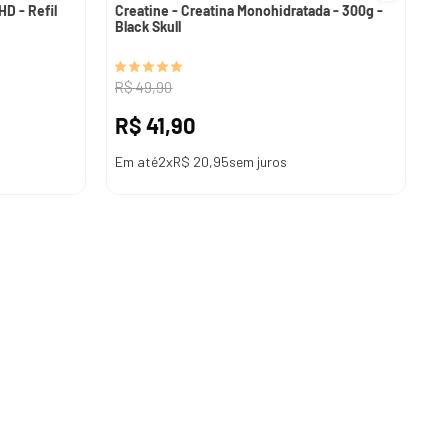
D - Refil
Creatine - Creatina Monohidratada - 300g -
Black Skull
R$
49
,
90
R$
41
,
90
Em até
2
x
R$
20
,
95
sem juros
ADICIONAR AO CARRINHO