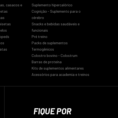
sas, casacos e
Suplemento hipercalórico
uetas
Cognição - Suplemento para o
ças
cérebro
isetas
Snacks e bebidas saudáveis e
nelos
funcionais
ppeds
Pré treino
los
Packs de suplementos
atas
Termogênicos
Colostro bovino - Colostrum
Barras de proteína
Kits de suplementos alimentares
Acessórios para academia e treinos
FIQUE POR