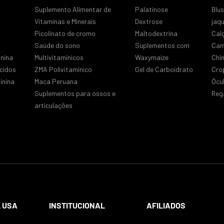
Suplemento Alimentar de
Palatinose
Blu
Vitaminas e Minerais
Dextrose
jaq
Picolinato de cromo
Maltodextrina
Cal
Saúde do sono
Suplementos com
Cam
nina
Multivitamínicos
Waxymaize
Chi
cidos
ZMA Polivitamínico
Gel de Carboidrato
Cro
inina
Maca Peruana
Ócu
Suplementos para ossos e
Reg
articulações
 USA
INSTITUCIONAL
AFILIADOS