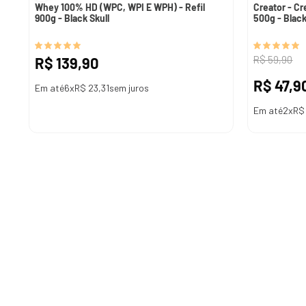
Whey 100% HD (WPC, WPI E WPH) - Refil
Creator - Cr
900g - Black Skull
500g - Black
R$
59
,
90
R$
139
,
90
R$
47
,
9
Em até
6
x
R$
23
,
31
sem juros
Em até
2
x
R$
ADICIONAR AO CARRINHO
A