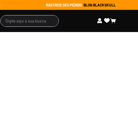
RASTREIE SEU PEDIDO
BLOG.BLACKSKULL
E
Digite aqui a sua busca...
s Promocionais
ssórios
tuário
 todos