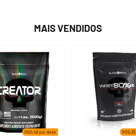
10
º
pre
y
tina
MAIS VENDIDOS
treino
y protein
iseta
isa
y isolado
y 100
lado
R$
0,48
por dose
R$
5,33