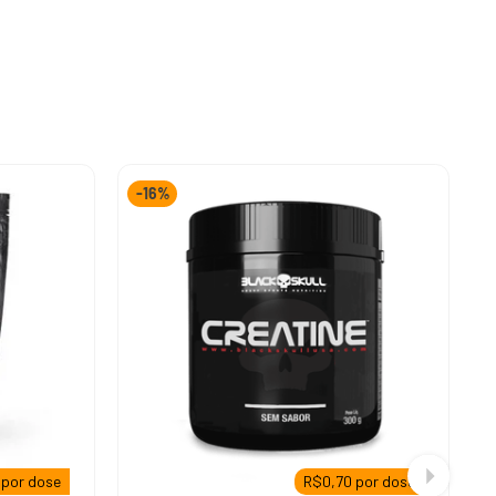
-
16%
por dose
R$
0,70
por dose