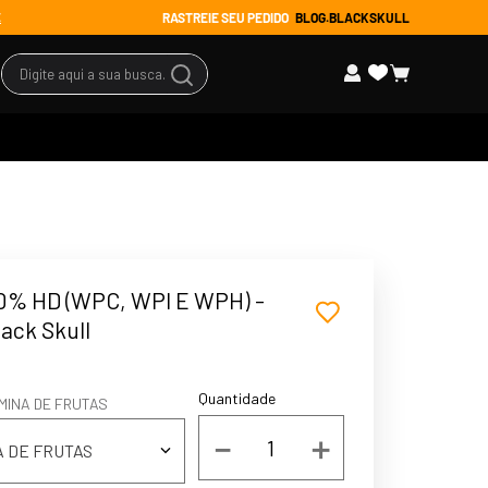
RASTREIE SEU PEDIDO
BLOG.BLACKSKULL
E
Digite aqui a sua busca...
s Promocionais
ssórios
tuário
0% HD (WPC, WPI E WPH) -
 todos
lack Skull
Quantidade
MINA DE FRUTAS
－
＋
A DE FRUTAS