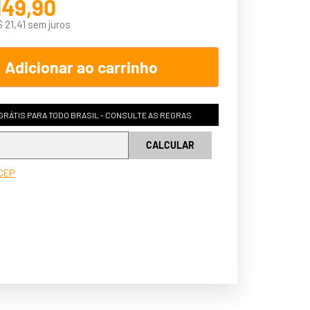
149
,
90
$
21
,
41
sem juros
Adicionar ao carrinho
GRÁTIS PARA TODO BRASIL - CONSULTE AS REGRAS
 CEP