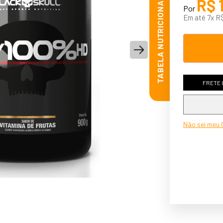
TABELA NUTRICIONAL
R$
Por
10
º
pre
Em até
7
x
R
FRETE 
Não sei meu