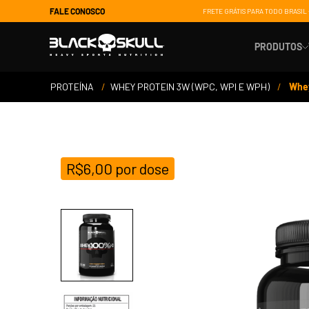
FALE CONOSCO
FRETE GRÁTIS PARA TODO BRASIL 
PRODUTOS
PROTEÍNA
WHEY PROTEIN 3W (WPC, WPI E WPH)
Whey
Suporte 
Ganho de
R$
6,00
por dose
Energia
Controle 
Saúde e 
Recupera