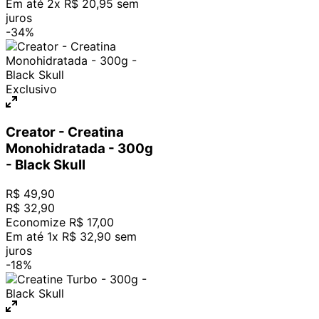
Em até
2
x
R$
20
,
95
sem
juros
-
34%
Exclusivo
Creator - Creatina
Monohidratada - 300g
- Black Skull
R$
49
,
90
R$
32
,
90
Economize
R$
17
,
00
Em até
1
x
R$
32
,
90
sem
juros
-
18%