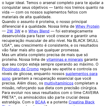
o lugar ideal. Temos o arsenal completo para te ajudar a
conquistar seus objetivos — tanto nos treinos quanto na
vida — com os nossos suplementos feitos com
materiais de alta qualidade.
Quando o assunto é proteína, o nosso principal
diferencial é a qualidade. Nossa linha de
Whey Protein
—
2W
,
3W
e o
Whey Blend
— foi estrategicamente
desenvolvida para fazer você crescer e garantir uma
recuperação muscular de alto nível. Na BLACK SKULL
USA™, seu crescimento é consistente, e os resultados
vão falar mais alto que qualquer promessa.
Mas um atleta completo precisa de mais que só
proteína. Nossa linha de
vitaminas e minerais
garante
que seu corpo esteja sempre operando ao máximo. O
Picolinato de Cromo
regula seu apetite e controla os
níveis de glicose, enquanto nossos
suplementos para
sono
garantem a recuperação essencial que você
precisa. Além disso, os
multivitamínicos
completam a
missão, reforçando sua dieta com precisão cirúrgica.
Para evoluir nos seus resultados com o time CAVEIRA
PRETA™, os aminoácidos são parte crucial dessa
estratégia. Com o
BCAA
e a potente
Creatina Black