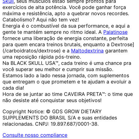
Skull
, seus músculos estão sempre prontos para
exercícios de alta potência. Você pode ganhar força
máxima e resistência, apto a quebrar novos recordes.
Catabolismo? Aqui não tem vez!
Energia é o combustível da sua performance, e aqui a
gente te mantém sempre no ritmo ideal. A
Palatinose
fornece uma liberação de energia constante, perfeita
para quem encara treinos brutais, enquanto a Dextrose]
(/carboidratos/dextrose) e a
Maltodextrina
garantem
uma reposição rápida pós-treino.
Na BLACK SKULL USA™, cada treino é uma chance pra
você superar seu melhor e cumprir sua missão.
Estamos lado a lado nessa jornada, com suplementos
que entregam o que prometem e te ajudam a evoluir a
cada dia!
Hora de se juntar ao time CAVEIRA PRETA™: o time que
não desiste até conquistar seus objetivos!
Copyright Notice: ©️ GDS GROW DIETARY
SUPPLEMENTS DO BRASIL S/A e suas entidades
relacionadas. CNPJ: 19.897.687/0001-38.
Consulte nosso compliance