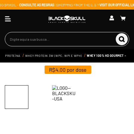
DO BRASIL -
CONSULTE AS REGRAS
| SHOPPING FROM THE U.S.?
VISIT OUR OFFICIAL 
Digite aqui a sua busca...
PROTEÍNA
WHEY PROTEIN 3W (WPC, WPI E WPH)
WHEY 100% HD GOURMET -
REFIL 900G - BLACK SKULL
R$
4,00
por dose