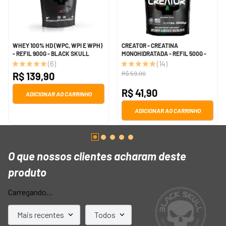
WHEY 100% HD (WPC, WPI E WPH)
CREATOR - CREATINA
- REFIL 900G - BLACK SKULL
MONOHIDRATADA - REFIL 500G -
BLACK SKULL
(
6
)
(
14
)
R$
59
,
90
R$
139
,
90
R$
41
,
90
ADICIONAR AO CARRINHO
ADICIONAR AO CARRINHO
O que nossos clientes acha
Avaliações
Carregando…
Mais recentes
Todos