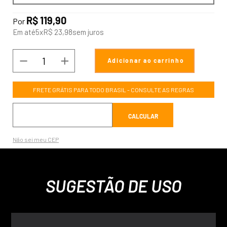
R$
119
,
90
Por
Em até
5
x
R$
23
,
98
sem juros
－
＋
COMPRAR
FRETE GRÁTIS PARA TODO BRASIL - CONSULTE AS REGRAS
Não sei meu CEP
SUGESTÃO DE USO