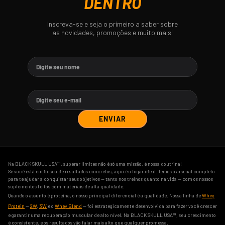
DENTRO
Inscreva-se e seja o primeiro a saber sobre
as novidades, promoções e muito mais!
ENVIAR
Na BLACK SKULL USA™, superar limites não é só uma missão, é nossa doutrina!
Se você está em busca de resultados concretos, aqui é o lugar ideal. Temos o arsenal completo
para te ajudar a conquistar seus objetivos — tanto nos treinos quanto na vida — com os nossos
suplementos feitos com materiais de alta qualidade.
Quando o assunto é proteína, o nosso principal diferencial é a qualidade. Nossa linha de
Whey
Protein
—
2W
,
3W
e o
Whey Blend
— foi estrategicamente desenvolvida para fazer você crescer
e garantir uma recuperação muscular de alto nível. Na BLACK SKULL USA™, seu crescimento
é consistente, e os resultados vão falar mais alto que qualquer promessa.