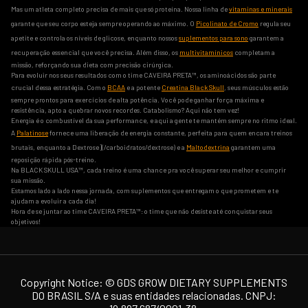
Mas um atleta completo precisa de mais que só proteína. Nossa linha de
vitaminas e minerais
garante que seu corpo esteja sempre operando ao máximo. O
Picolinato de Cromo
regula seu
apetite e controla os níveis de glicose, enquanto nossos
suplementos para sono
garantem a
recuperação essencial que você precisa. Além disso, os
multivitamínicos
completam a
missão, reforçando sua dieta com precisão cirúrgica.
Para evoluir nos seus resultados com o time CAVEIRA PRETA™, os aminoácidos são parte
crucial dessa estratégia. Com o
BCAA
e a potente
Creatina Black Skull
, seus músculos estão
sempre prontos para exercícios de alta potência. Você pode ganhar força máxima e
resistência, apto a quebrar novos recordes. Catabolismo? Aqui não tem vez!
Energia é o combustível da sua performance, e aqui a gente te mantém sempre no ritmo ideal.
A
Palatinose
fornece uma liberação de energia constante, perfeita para quem encara treinos
brutais, enquanto a Dextrose](/carboidratos/dextrose) e a
Maltodextrina
garantem uma
reposição rápida pós-treino.
Na BLACK SKULL USA™, cada treino é uma chance pra você superar seu melhor e cumprir
sua missão.
Estamos lado a lado nessa jornada, com suplementos que entregam o que prometem e te
ajudam a evoluir a cada dia!
Hora de se juntar ao time CAVEIRA PRETA™: o time que não desiste até conquistar seus
objetivos!
Copyright Notice: ©️ GDS GROW DIETARY SUPPLEMENTS
DO BRASIL S/A e suas entidades relacionadas. CNPJ: