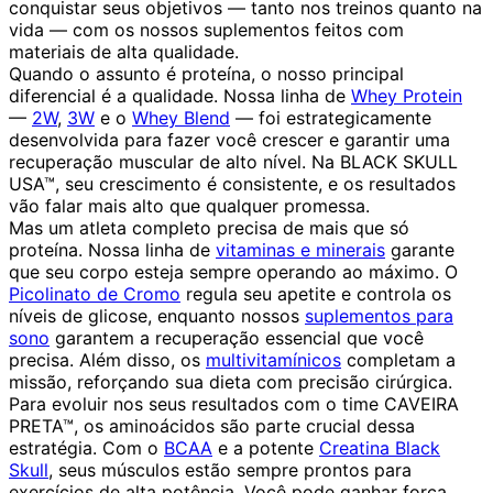
conquistar seus objetivos — tanto nos treinos quanto na
vida — com os nossos suplementos feitos com
materiais de alta qualidade.
Quando o assunto é proteína, o nosso principal
diferencial é a qualidade. Nossa linha de
Whey Protein
—
2W
,
3W
e o
Whey Blend
— foi estrategicamente
desenvolvida para fazer você crescer e garantir uma
recuperação muscular de alto nível. Na BLACK SKULL
USA™, seu crescimento é consistente, e os resultados
vão falar mais alto que qualquer promessa.
Mas um atleta completo precisa de mais que só
proteína. Nossa linha de
vitaminas e minerais
garante
que seu corpo esteja sempre operando ao máximo. O
Picolinato de Cromo
regula seu apetite e controla os
níveis de glicose, enquanto nossos
suplementos para
sono
garantem a recuperação essencial que você
precisa. Além disso, os
multivitamínicos
completam a
missão, reforçando sua dieta com precisão cirúrgica.
Para evoluir nos seus resultados com o time CAVEIRA
PRETA™, os aminoácidos são parte crucial dessa
estratégia. Com o
BCAA
e a potente
Creatina Black
Skull
, seus músculos estão sempre prontos para
exercícios de alta potência. Você pode ganhar força