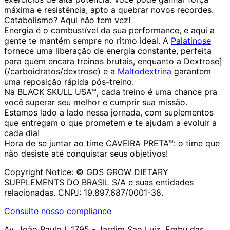
máxima e resistência, apto a quebrar novos recordes.
Catabolismo? Aqui não tem vez!
Energia é o combustível da sua performance, e aqui a
gente te mantém sempre no ritmo ideal. A
Palatinose
fornece uma liberação de energia constante, perfeita
para quem encara treinos brutais, enquanto a Dextrose]
(/carboidratos/dextrose) e a
Maltodextrina
garantem
uma reposição rápida pós-treino.
Na BLACK SKULL USA™, cada treino é uma chance pra
você superar seu melhor e cumprir sua missão.
Estamos lado a lado nessa jornada, com suplementos
que entregam o que prometem e te ajudam a evoluir a
cada dia!
Hora de se juntar ao time CAVEIRA PRETA™: o time que
não desiste até conquistar seus objetivos!
Copyright Notice: ©️ GDS GROW DIETARY
SUPPLEMENTS DO BRASIL S/A e suas entidades
relacionadas. CNPJ: 19.897.687/0001-38.
Consulte nosso compliance
Av. João Paulo I, 1795 - Jardim Sao Luiz, Embu das