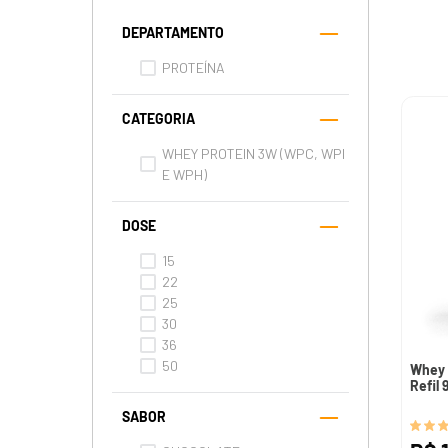
DEPARTAMENTO
PROTEÍNA
CATEGORIA
WHEY PROTEIN 3W (WPC, WPI
E WPH)
DOSE
15
22
25
30
36
50
Whey 
Refil 
SABOR