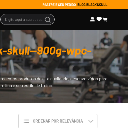
RASTREIE SEU PEDIDO
BLOG.BLACKSKULL
E
Digite aqui a sua busca...
-skull--900g-wpc-
s Promocionais
ssórios
tuário
ferecemos produtos de alta qualidade, desenvolvidos para
 todos
tina e seu estilo de treino.
ORDENAR POR
RELEVÂNCIA