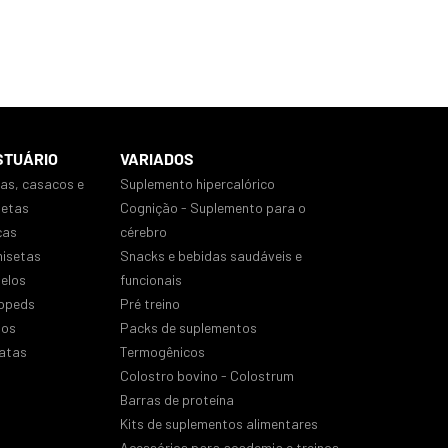
STUÁRIO
VARIADOS
sas, casacos e
Suplemento hipercalórico
uetas
Cognição - Suplemento para o
ças
cérebro
isetas
Snacks e bebidas saudáveis e
nelos
funcionais
ppeds
Pré treino
los
Packs de suplementos
atas
Termogênicos
Colostro bovino - Colostrum
Barras de proteína
Kits de suplementos alimentares
Acessórios para academia e treinos