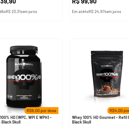
139
,
90
R$
99
,
90
é
6
x
R$
23
,
31
sem juros
Em até
4
x
R$
24
,
97
sem juros
R$
6,00
por dose
R$
4,00
por
100% HD (WPC, WPI E WPH) -
Whey 100% HD Gourmet - Refil 
 Black Skull
Black Skull