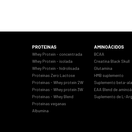
PROTEINAS
AMINOÁCIDOS
Whey Protein - concentrada
BCAA
Whey Protein - isolada
Creatina Black Skull
Whey Protein - hidrolisada
Glutamina
Proteinas Zero Lactose
HMB suplemento
Proteinas - Whey protein 2W
Suplemento beta-ala
Proteinas - Whey protein 3W
EAA Blend de aminoá
Proteinas - Whey Blend
Suplemento de L-Arg
Proteinas veganas
Albumina