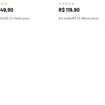
149
,
90
R$
119
,
90
é
7
x
R$
21
,
41
sem juros
Em até
5
x
R$
23
,
98
sem juros