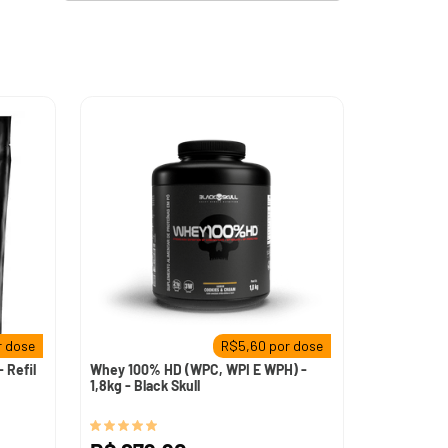
 dose
R$
5,60
por dose
 Refil
Whey 100% HD (WPC, WPI E WPH) -
1,8kg - Black Skull