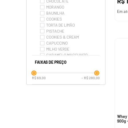
R$
CHOCOLATE
MORANGO
Em at
BAUNILHA
COOKIES
TORTA DE LIMÃO
PISTACHE
COOKIES & CREAM
CAPUCCINO
MILHO VERDE
CARAMELO MACCHIATO
FAIXAS DE PREÇO
Ver mais 2
R$ 69,00
–
R$ 280,00
Whey 
900g -