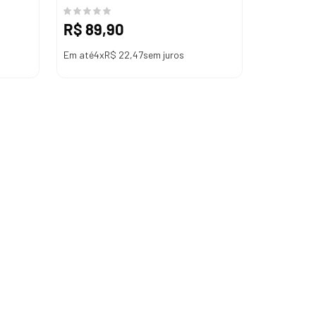
R$
89
,
90
Em até
4
x
R$
22
,
47
sem juros