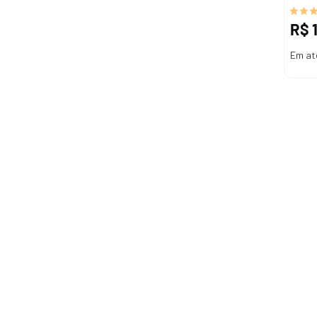
R$
Em at