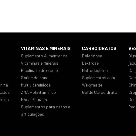
VITAMINAS E MINERAIS
CARBOIDRATOS
VE
Suplemento Alimentar de
Palatinose
Blu
Vitaminas e Minerais
Dextrose
jaq
Picolinato de cromo
Maltodextrina
Cal
Saúde do sono
Suplementos com
Cam
nina
Multivitamínicos
Waxymaize
Chi
cidos
ZMA Polivitamínico
Gel de Carboidrato
Cro
inina
Maca Peruana
Ócu
Suplementos para ossos e
Reg
articulações