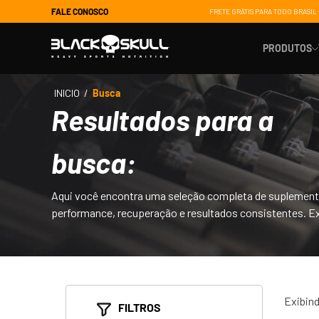
FALE CONOSCO
FRETE GRÁTIS PARA TODO BRASIL 
PRODUTOS
Resultados para a
Suporte 
busca:
Ganho de
Energia
Aqui você encontra uma seleção completa de suplementos 
Controle 
performance, recuperação e resultados consistentes. Exp
Saúde e 
Recupera
Exibin
FILTROS