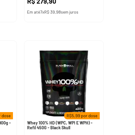
R$
279
,
90
Em até
7
x
R$
39
,
98
sem juros
 dose
R$
5,99
por dose
900g -
Whey 100% HD (WPC, WPI E WPH) -
Refil 450G - Black Skull