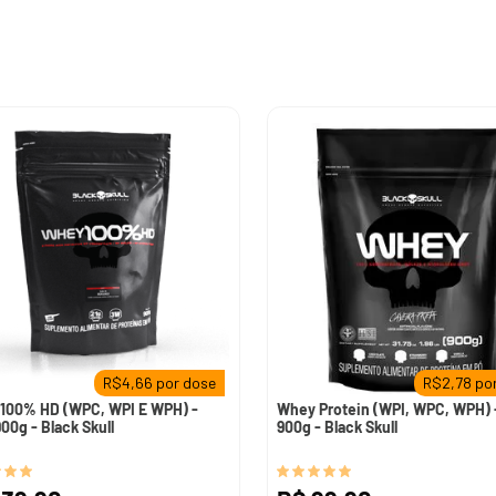
10
º
pre
R$
4,66
por dose
R$
2,78
por
100% HD (WPC, WPI E WPH) -
Whey Protein (WPI, WPC, WPH) -
900g - Black Skull
900g - Black Skull